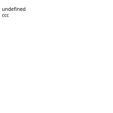
undefined
ссс