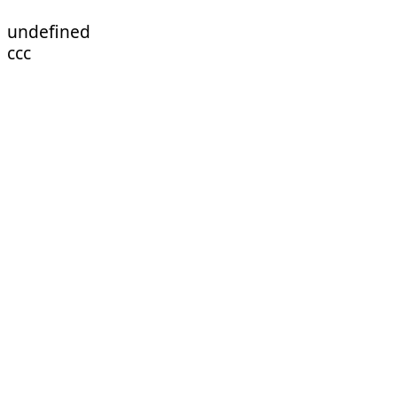
undefined
ссс