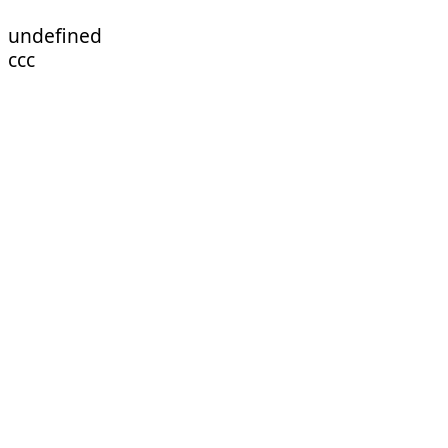
undefined
ссс