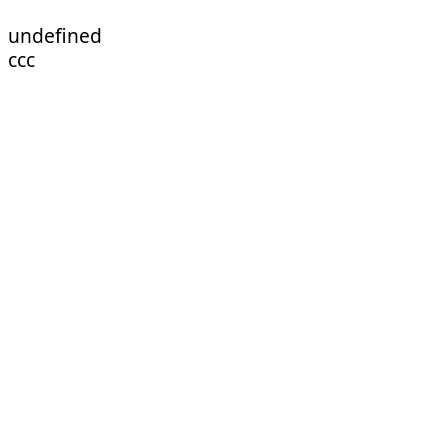
undefined
ссс