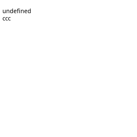
undefined
ссс