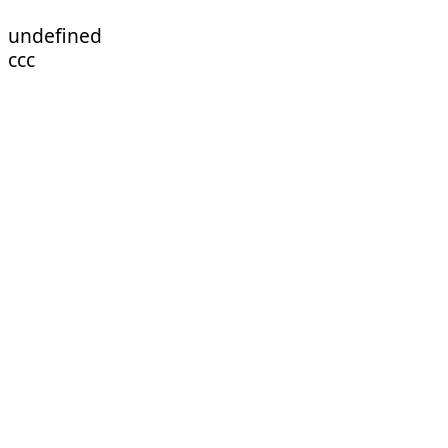
undefined
ссс