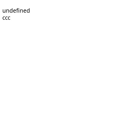
undefined
ссс